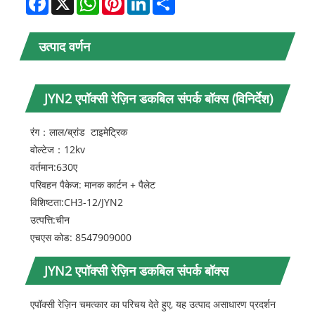
उत्पाद वर्णन
JYN2 एपॉक्सी रेज़िन डकबिल संपर्क बॉक्स (विनिर्देश)
रंग：लाल/ब्रांड ‍ टाइमेट्रिक
वोल्टेज：12kv
वर्तमान:630ए
परिवहन पैकेज: मानक कार्टन + पैलेट
विशिष्टता:CH3-12/JYN2
उत्पत्ति:चीन
एचएस कोड: 8547909000
JYN2 एपॉक्सी रेज़िन डकबिल संपर्क बॉक्स
एपॉक्सी रेज़िन चमत्कार का परिचय देते हुए, यह उत्पाद असाधारण प्रदर्शन