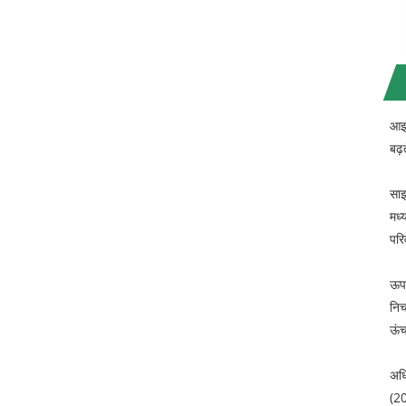
आइट
बढ़
साइ
मध्
परि
ऊप
निच
ऊंच
अध
(20