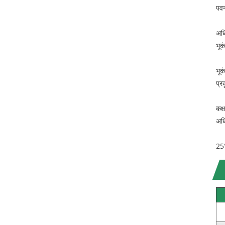
पवन
अधि
भूक
भूक
प्र
कक्ष
अधि
25°