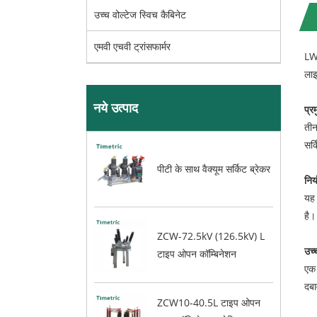
उच्च वोल्टेज स्विच कैबिनेट
एमवी एचवी ट्रांसफार्मर
LW9
लाइ
नये उत्पाद
प्र
ती
सर्
पीटी के साथ वैक्यूम सर्किट ब्रेकर
निय
यह 
है।
ZCW-72.5kV (126.5kV) L
उच्
टाइप ओपन कॉम्बिनेशन
एक 
दबा
ZCW10-40.5L टाइप ओपन