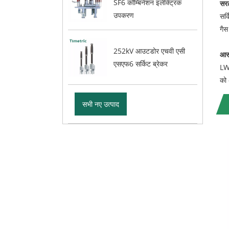
SF6 कॉम्बिनेशन इलेक्ट्रिक
सरल
उपकरण
सर्
गैस
252kV आउटडोर एचवी एसी
आस
एसएफ6 सर्किट ब्रेकर
LW9
को 
सभी नए उत्पाद