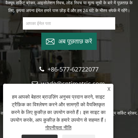
वैक्यूम सर्किट ब्रेकर, आइसोलेशन स्विच, लोड स्विच या मूल्य सूची के बारे में पूछताछ के
लिए, कृपया अपना ईमेल हमारे पास छोड़ दें और हम 24 घंटे के भीतर संपर्क में रहेंगे।
अब पूछताछ करें
+86-577-62722077
wade@cntimetric.com
X
हम आपको बेहतर ब्राउज़िंग अनुभव प्रदान करने, साइट
ट्रैफ़िक का विश्लेषण करने और सामग्री को वैयक्तिकृत
करने के लिए कुकीज़ का उपयोग करते हैं। इस साइट का
कॉपीराइट © 2022 वानजाउ शुयी आयात और निर्यात कंपनी लिमिटेड - वैक्यूम सर्किट ब्रेकर,
उपयोग करके, आप कुकीज़ के हमारे उपयोग से सहमत हैं।
आइसोलेशन स्विच, लोड स्विच - सर्वाधिकार सुरक्षित
गोपनीयता नीति
Links
Sitemap
RSS
XML
गोपनीयता नीति